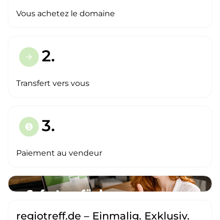
Vous achetez le domaine
2.
arrow_forward
Transfert vers vous
3.
paid
Paiement au vendeur
regiotreff.de – Einmalig. Exklusiv.