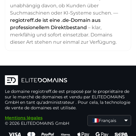
unabhängig davon, ob Kunden über
Suchmaschinen oder KI-Systeme suchen. —
regiotreff.de ist eine .de-Domain aus
professionellem Direktbestand
– klar,
merkfähig und sofort einsetzbar. Domains
dieser Art stehen nur einmal zur Verfügung.
Le domaine
regiotreff.de
est proposé par le propriétaire de
sur le marché de domaines
et vendu par ELITEDOMAINS
GmbH en tant qu'administrateur
. Pour cela, la technologie
de vente de domaines
est utilisée.
Mentions légales
Français
© 2026 ELITEDOMAINS GmbH