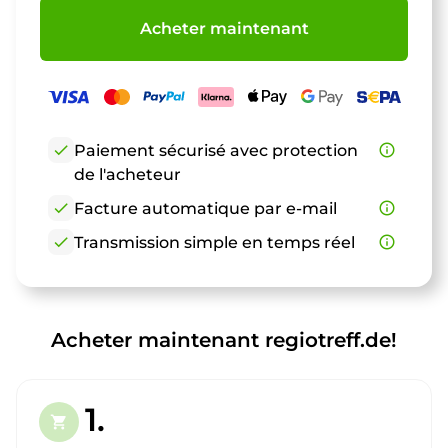
Acheter maintenant
check
Paiement sécurisé avec protection
info_outline
de l'acheteur
check
Facture automatique par e-mail
info_outline
check
Transmission simple en temps réel
info_outline
Acheter maintenant regiotreff.de!
1.
shopping_cart