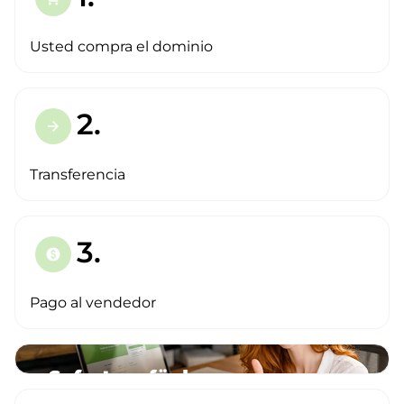
Usted compra el dominio
2.
arrow_forward
Transferencia
3.
paid
Pago al vendedor