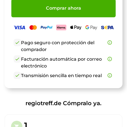
Comprar ahora
check
Pago seguro con protección del
info_outline
comprador
check
Facturación automática por correo
info_outline
electrónico
check
Transmisión sencilla en tiempo real
info_outline
regiotreff.de Cómpralo ya.
1.
shopping_cart