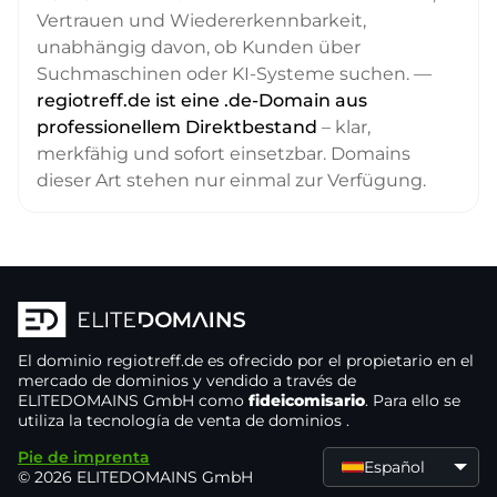
Vertrauen und Wiedererkennbarkeit,
unabhängig davon, ob Kunden über
Suchmaschinen oder KI-Systeme suchen. —
regiotreff.de ist eine .de-Domain aus
professionellem Direktbestand
– klar,
merkfähig und sofort einsetzbar. Domains
dieser Art stehen nur einmal zur Verfügung.
El dominio
regiotreff.de
es ofrecido por el propietario
en el
mercado de dominios
y vendido a través de
ELITEDOMAINS GmbH como
fideicomisario
. Para ello se
utiliza la tecnología de venta de dominios
.
Pie de imprenta
Español
© 2026 ELITEDOMAINS GmbH